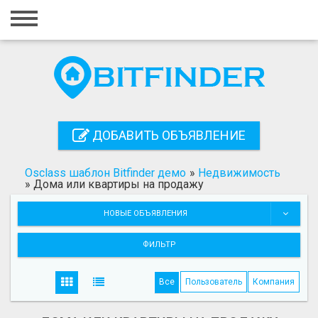
Главная
Вход
Регистрация
Контакты
ДОБАВИТЬ ОБЪЯВЛЕНИЕ
Добавить объявление
Osclass шаблон Bitfinder демо
»
Недвижимость
Поиск
»
Дома или квартиры на продажу
НОВЫЕ ОБЪЯВЛЕНИЯ
ФИЛЬТР
Все
Пользователь
Компания